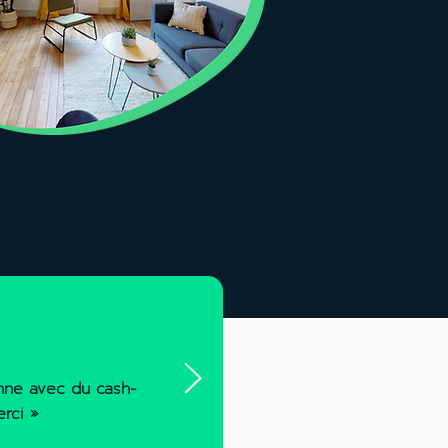
enne avec du cash-
erci »