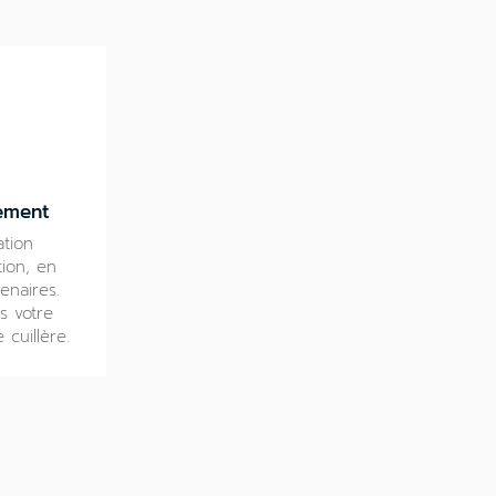
ement
ation
tion, en
enaires.
s votre
 cuillère.