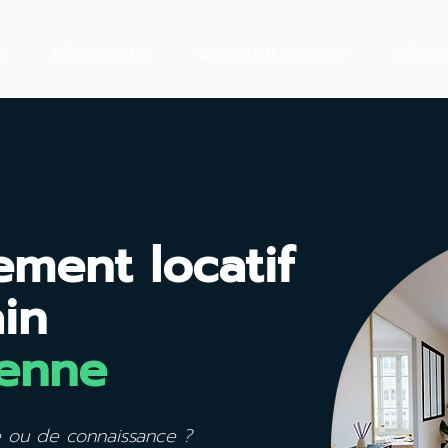
S
RÉALISATIONS
QUI SOMMES-NOUS ?
OÙ INV
sement locatif
ain
ienne
 ou de connaissance ?