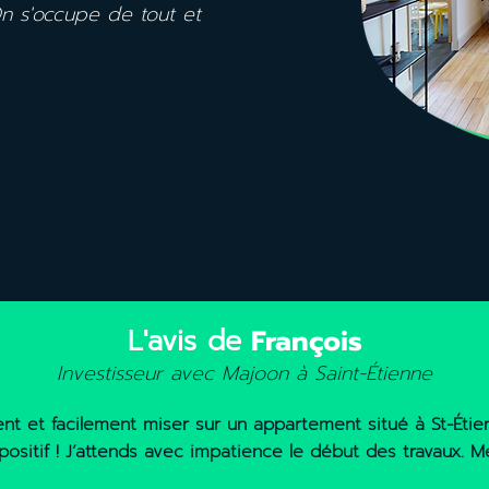
On s'occupe de tout et
L'avis de
François
Investisseur avec Majoon à Saint-Étienne
ent et facilement miser sur un appartement situé à St-Éti
positif ! J’attends avec impatience le début des travaux. M