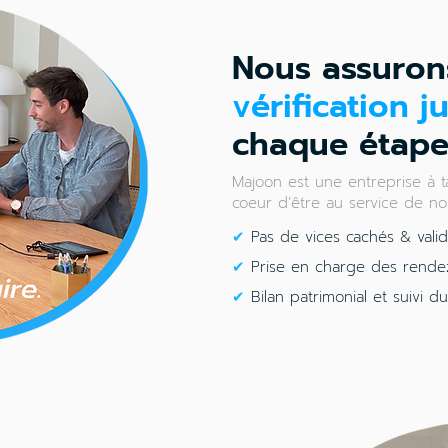
Nous assuron
vérification j
chaque étape
Majoon est une entreprise à t
coeur d’être au service de nos
✔
Pas de vices cachés & valid
✔
Prise en charge des rendez-
✔
Bilan patrimonial et suivi d