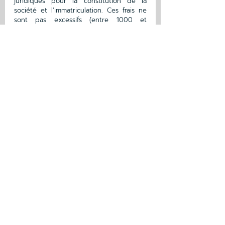
juridiques pour la constitution de la 
société et l’immatriculation. Ces frais ne 
sont pas excessifs (entre 1000 et 
2000€), mais doivent tout de même être 
pris en compte. Ayez à l’esprit 
également que constituer une SARL 
familiale vous ajoutera un certain nombre 
de formalités administratives annuelles à 
exécuter. Bien que l'on puisse déléguer 
cela à un comptable, il y aurait toujours 
ses honoraires à prendre en compte.
Conclusion 
Acheter un bien immobilier via une SCI 
peut présenter des avantages comme 