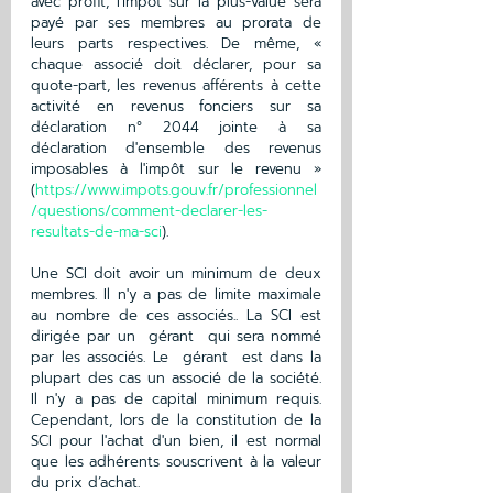
avec profit, l'impôt sur la plus-value sera 
payé par ses membres au prorata de 
leurs parts respectives. De même, « 
chaque associé doit déclarer, pour sa 
quote-part, les revenus afférents à cette 
activité en revenus fonciers sur sa 
déclaration n° 2044 jointe à sa 
déclaration d'ensemble des revenus 
imposables à l'impôt sur le revenu » 
(
https://www.impots.gouv.fr/professionnel
/questions/comment-declarer-les-
resultats-de-ma-sci
).
Une SCI doit avoir un minimum de deux 
membres. Il n'y a pas de limite maximale 
au nombre de ces associés.. La SCI est 
dirigée par un  gérant  qui sera nommé 
par les associés. Le  gérant  est dans la 
plupart des cas un associé de la société. 
Il n'y a pas de capital minimum requis. 
Cependant, lors de la constitution de la 
SCI pour l'achat d'un bien, il est normal 
que les adhérents souscrivent à la valeur 
du prix d’achat.